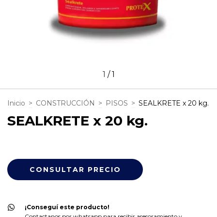
1
/
1
Inicio
>
CONSTRUCCIÓN
>
PISOS
>
SEALKRETE x 20 kg.
SEALKRETE x 20 kg.
¡Conseguí este producto!
Contactanos por whatsapp para recibir asesoramiento y