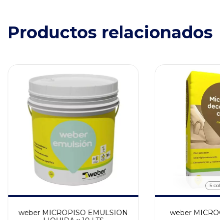
Productos relacionados
5 co
weber MICROPISO EMULSION
weber MICRO