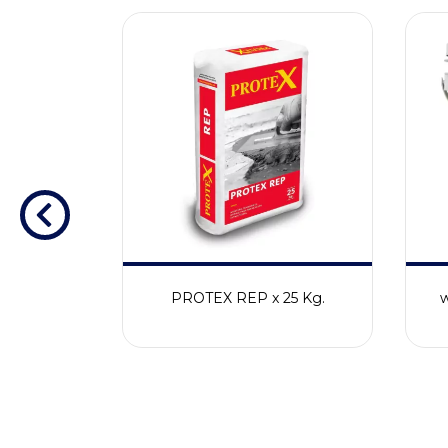
PROTEX REP x 25 Kg.
ISOS
QUARZO)