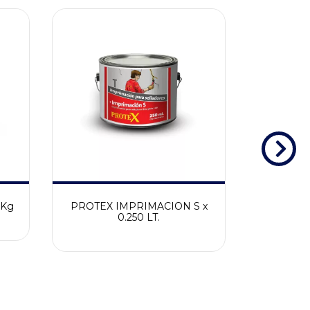
5Kg
PROTEX IMPRIMACION S x
web
0.250 LT.
EMULSION