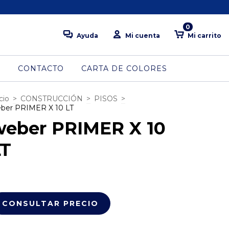
0
Ayuda
Mi cuenta
Mi carrito
S
CONTACTO
CARTA DE COLORES
cio
>
CONSTRUCCIÓN
>
PISOS
>
ber PRIMER X 10 LT
weber PRIMER X 10
LT