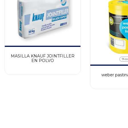
MASILLA KNAUF JOINTFILLER
9 co
EN POLVO
weber pastina