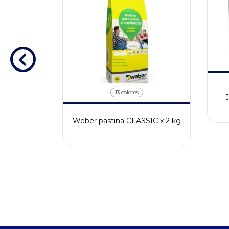
13 colores
Weber pastina CLASSIC x 2 kg
VO PISOS
 3KG