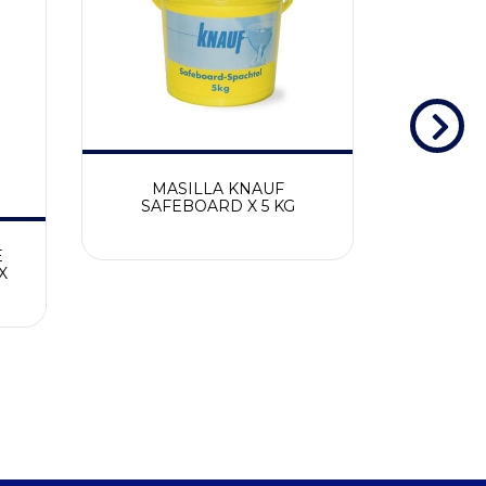
MASILLA KNAUF
MASILLA
SAFEBOARD X 5 KG
T
E
X