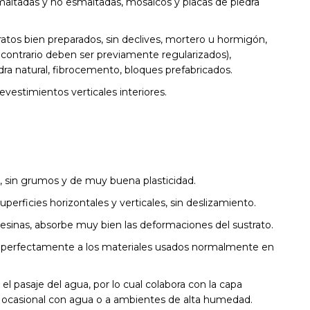
maltadas y no esmaltadas, mosaicos y placas de piedra
ratos bien preparados, sin declives, mortero u hormigón,
ontrario deben ser previamente regularizados),
ra natural, fibrocemento, bloques prefabricados.
evestimientos verticales interiores.
, sin grumos y de muy buena plasticidad.
uperficies horizontales y verticales, sin deslizamiento.
 resinas, absorbe muy bien las deformaciones del sustrato.
re perfectamente a los materiales usados normalmente en
l pasaje del agua, por lo cual colabora con la capa
to ocasional con agua o a ambientes de alta humedad.