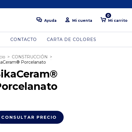
0
Ayuda
Mi cuenta
Mi carrito
S
CONTACTO
CARTA DE COLORES
cio
>
CONSTRUCCIÓN
>
kaCeram® Porcelanato
SikaCeram®
Porcelanato